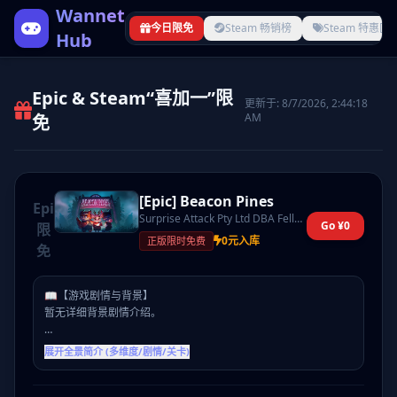
Wannet
今日限免
Steam 畅销榜
Steam 特惠区
Hub
Epic & Steam“喜加一”限
更新于: 8/7/2026, 2:44:18
AM
免
[Epic] Beacon Pines
Epic
Surprise Attack Pty Ltd DBA Fellow Traveller Games
Go ¥0
限
0元入库
正版限时免费
免
📖【游戏剧情与背景】
暂无详细背景剧情介绍。
🎮【核心玩法介绍】
展开全景简介 (多维度/剧情/关卡)
Beacon Pines is a cute and creepy adventure game. Sneak out
late, make new friends, uncover hidden truths, and collect
words that will change the course of fate!