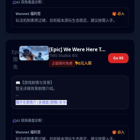
AI 视角看盘诊断：
🏰【关卡与特色系统】
Wannet 福利官
🎁 必入
探索与实时系统表现稳定。
玩法机制素质过硬，目前版本游玩生态稳定，建议按需入手。
[Epic] We Were Here Together
Epic
TMG Studios B.V.
Go ¥0
限
0元入库
正版限时免费
免
📖【游戏剧情与背景】
暂无详细背景剧情介绍。
🎮【核心玩法介绍】
展开全景简介 (多维度/剧情/关卡)
自踏足这片荒芜的冻原起，我们接二连三遇到怪事。咆哮的暴风
雪，黑夜中的信号弹，还有无线电上断断续续的求救信号...但除了
我们，没人能援救这群受困的人。但我们能活着回来呢？能一起回
AI 视角看盘诊断：
来么？
Wannet 福利官
🎁 必入
🏰【关卡与特色系统】
玩法机制素质过硬，目前版本游玩生态稳定，建议按需入手。